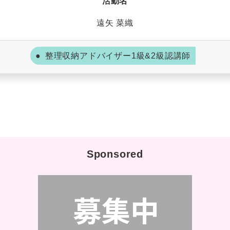
活動名
遠矢 菜織
整理収納アドバイザー1級&2級認講師
Sponsored